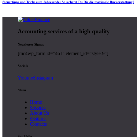
Steuertipps und Tricks zum Jahresende: So sicherst Du Dir die maximale Rückerstattung!
Accounting services of a high quality
Newsletter Signup
[mc4wp_form id="461" element_id="style-9"]
Socials
Youtube
Instagram
Menu
Home
Services
About Us
Features
Contacts
Say Hello