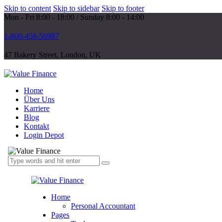
Skip to content
Skip to sidebar
Skip to footer
Mon - Fri 8:00 - 18:00 / Sunday 8:00 - 14:00
1-800-458-56987
47 Bakery Street, London, UK
Home
Über Uns
Karriere
Blog
Kontakt
Login Depot
Home
Personal Accountant
Pages