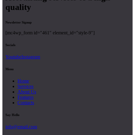
quality
Newsletter Signup
[mc4wp_form id="461" element_id="style-9"]
Socials
Youtube
Instagram
Menu
Home
Services
About Us
Features
Contacts
Say Hello
info@email.com