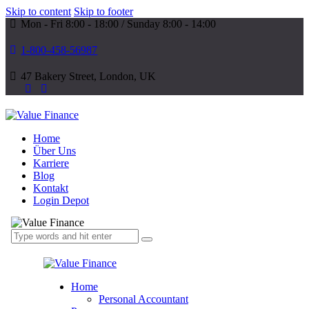
Skip to content
Skip to footer
Mon - Fri 8:00 - 18:00 / Sunday 8:00 - 14:00
1-800-458-56987
47 Bakery Street, London, UK
Home
Über Uns
Karriere
Blog
Kontakt
Login Depot
Home
Personal Accountant