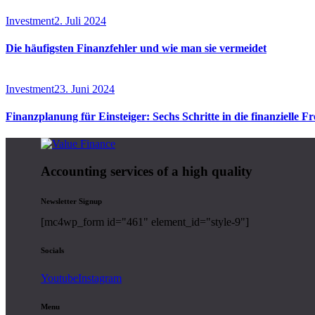
Investment
2. Juli 2024
Die häufigsten Finanzfehler und wie man sie vermeidet
Investment
23. Juni 2024
Finanzplanung für Einsteiger: Sechs Schritte in die finanzielle Fr
Accounting services of a high quality
Newsletter Signup
[mc4wp_form id="461" element_id="style-9"]
Socials
Youtube
Instagram
Menu