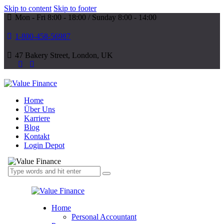
Skip to content
Skip to footer
Mon - Fri 8:00 - 18:00 / Sunday 8:00 - 14:00
1-800-458-56987
47 Bakery Street, London, UK
Home
Über Uns
Karriere
Blog
Kontakt
Login Depot
Home
Personal Accountant