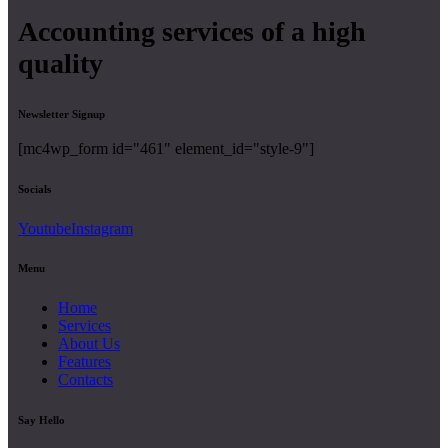
Accounting services of a high
quality
Newsletter Signup
[mc4wp_form id="461" element_id="style-9"]
Socials
Youtube
Instagram
Menu
Home
Services
About Us
Features
Contacts
Say Hello