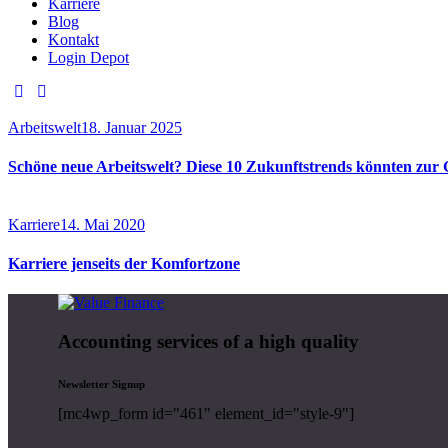
Karriere
Blog
Kontakt
Login Depot
Arbeitswelt
18. Januar 2025
Schöne neue Arbeitswelt? Diese 10 Zukunftstrends könnten zur
Karriere
14. Mai 2020
Karriere jenseits der Komfortzone
Accounting services of a high quality
Newsletter Signup
[mc4wp_form id="461" element_id="style-9"]