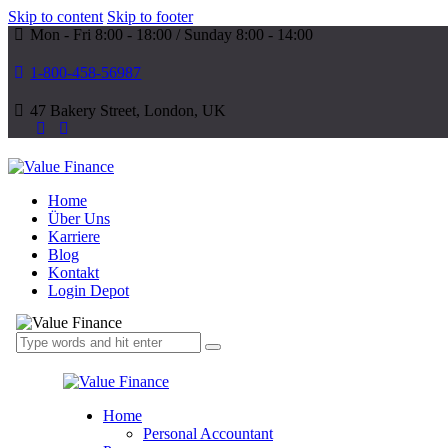
Skip to content
Skip to footer
Mon - Fri 8:00 - 18:00 / Sunday 8:00 - 14:00
1-800-458-56987
47 Bakery Street, London, UK
Home
Über Uns
Karriere
Blog
Kontakt
Login Depot
Home
Personal Accountant