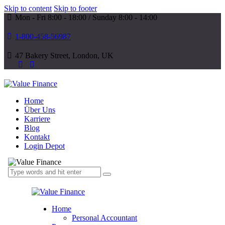
Skip to content
Skip to footer
Mon - Fri 8:00 - 18:00 / Sunday 8:00 - 14:00
1-800-458-56987
47 Bakery Street, London, UK
Home
Über Uns
Karriere
Blog
Kontakt
Login Depot
Home
Personal Accountant