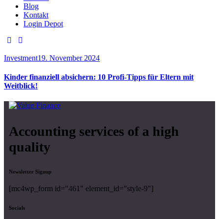
Blog
Kontakt
Login Depot
Investment
19. November 2024
Kinder finanziell absichern: 10 Profi-Tipps für Eltern mit
Weitblick!
Accounting services of a high
quality
Newsletter Signup
[mc4wp_form id="461" element_id="style-9"]
Socials